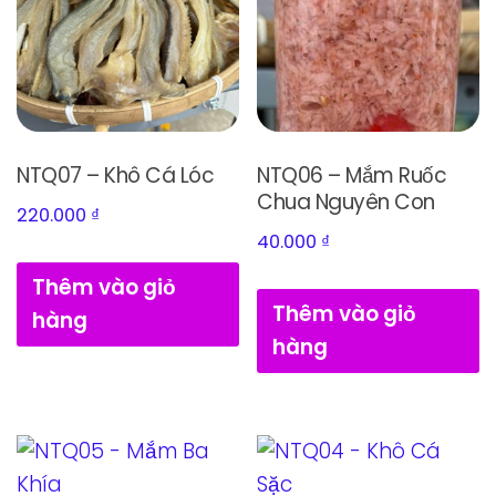
NTQ07 – Khô Cá Lóc
NTQ06 – Mắm Ruốc
Chua Nguyên Con
220.000
₫
40.000
₫
Thêm vào giỏ
Thêm vào giỏ
hàng
hàng