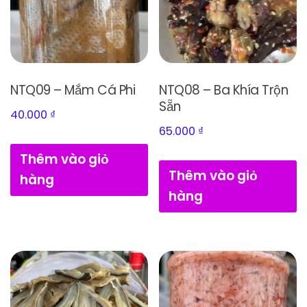
NTQ09 – Mắm Cá Phi
NTQ08 – Ba Khía Trộn
Sẵn
40.000
₫
65.000
₫
Thêm vào giỏ
Thêm vào giỏ
hàng
hàng