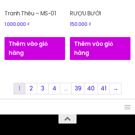
Tranh Thêu – MS-01
RƯỢU BƯỞI
1.000.000
₫
150.000
₫
Thêm vào giỏ
Thêm vào giỏ
hàng
hàng
1
2
3
4
…
39
40
41
→