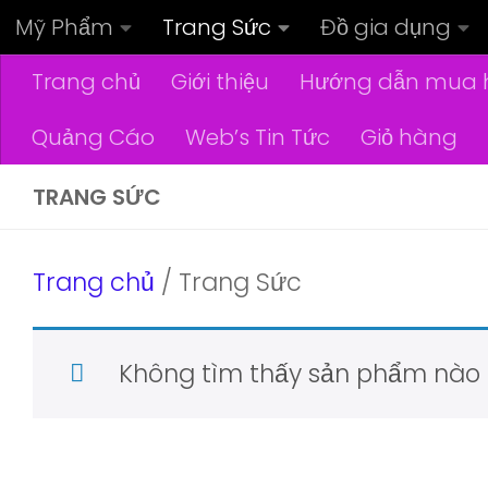
Mỹ Phẩm
Trang Sức
Đồ gia dụng
Skip to content
Trang chủ
Giới thiệu
Hướng dẫn mua 
Quảng Cáo
Web’s Tin Tức
Giỏ hàng
TRANG SỨC
Trang chủ
/ Trang Sức
Không tìm thấy sản phẩm nào 