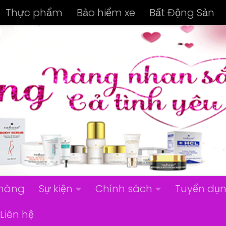
Thực phẩm
Bảo hiểm xe
Bất Động Sản
hàng
Sự kiện
Chính sách
Tuyển dụ
Liên hệ