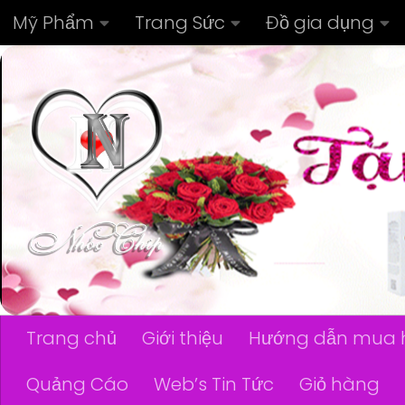
Mỹ Phẩm
Trang Sức
Đồ gia dụng
Skip to content
Trang chủ
Giới thiệu
Hướng dẫn mua 
Quảng Cáo
Web’s Tin Tức
Giỏ hàng