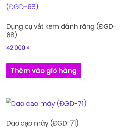
Dụng cụ vắt kem đánh răng (ĐGD-
68)
42.000
₫
Thêm vào giỏ hàng
Dao cạo mày (ĐGD-71)