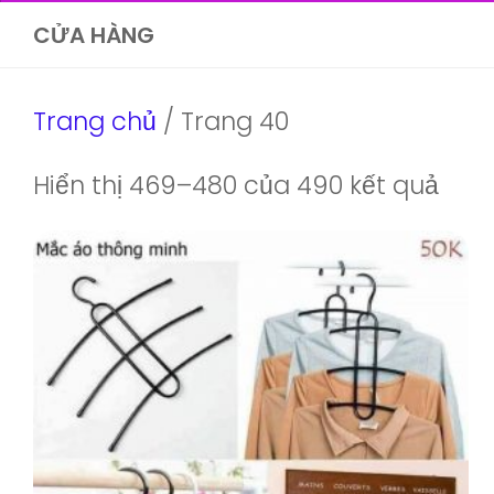
CỬA HÀNG
Trang chủ
/ Trang 40
Đã
Hiển thị 469–480 của 490 kết quả
sắp
xếp
theo
mới
nhất