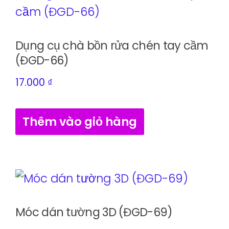
Dụng cụ chà bồn rửa chén tay cầm
(ĐGD-66)
17.000
₫
Thêm vào giỏ hàng
Móc dán tường 3D (ĐGD-69)