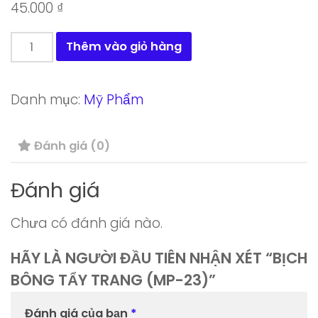
45.000
₫
Bịch
Thêm vào giỏ hàng
bông
tẩy
Danh mục:
Mỹ Phẩm
trang
(MP-
Đánh giá (0)
23)
số
Đánh giá
lượng
Chưa có đánh giá nào.
HÃY LÀ NGƯỜI ĐẦU TIÊN NHẬN XÉT “BỊCH
BÔNG TẨY TRANG (MP-23)”
Đánh giá của bạn
*