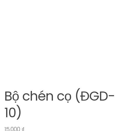
Bộ chén cọ (ĐGD-
10)
15.000
₫