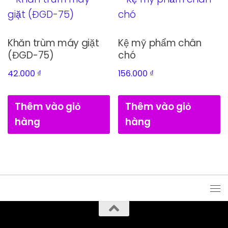
Khăn trùm máy giặt
Kệ mỹ phẩm chân
(ĐGD-75)
chó
42.000
₫
156.000
₫
Thêm vào giỏ
Thêm vào giỏ
hàng
hàng