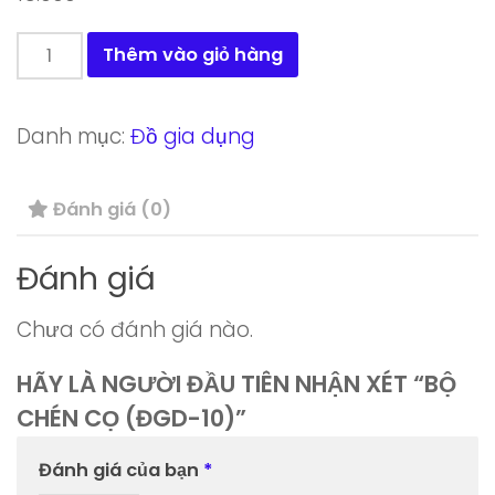
Bộ
Thêm vào giỏ hàng
chén
cọ
Danh mục:
Đồ gia dụng
(ĐGD-
10)
Đánh giá (0)
số
lượng
Đánh giá
Chưa có đánh giá nào.
HÃY LÀ NGƯỜI ĐẦU TIÊN NHẬN XÉT “BỘ
CHÉN CỌ (ĐGD-10)”
Đánh giá của bạn
*