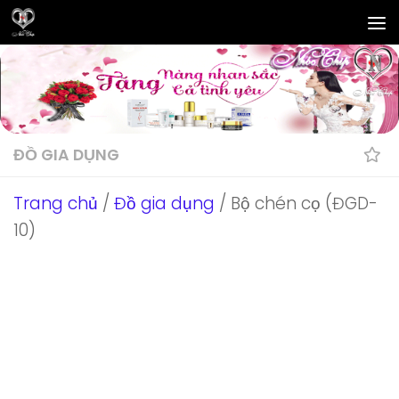
Skip to content
ĐỒ GIA DỤNG
Trang chủ
/
Đồ gia dụng
/ Bộ chén cọ (ĐGD-
10)