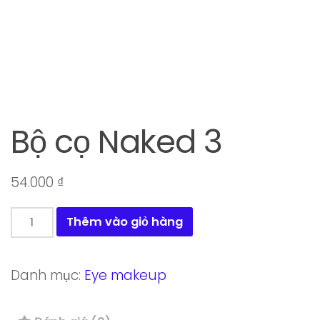
Bộ cọ Naked 3
54.000
₫
Bộ
Thêm vào giỏ hàng
cọ
Naked
Danh mục:
Eye makeup
3
số