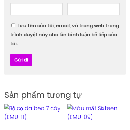
Lưu tên của tôi, email, và trang web trong
trình duyệt này cho lần bình luận kế tiếp của
tôi.
Sản phẩm tương tự