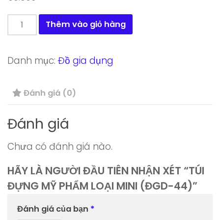
Túi
Thêm vào giỏ hàng
đựng
mỹ
Danh mục:
Đồ gia dụng
phẩm
loại
Đánh giá (0)
mini
(ĐGD-
Đánh giá
44)
số
Chưa có đánh giá nào.
lượng
HÃY LÀ NGƯỜI ĐẦU TIÊN NHẬN XÉT “TÚI
ĐỰNG MỸ PHẨM LOẠI MINI (ĐGD-44)”
Đánh giá của bạn
*