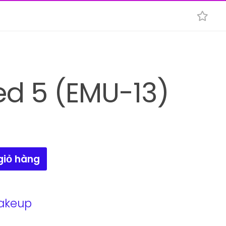
d 5 (EMU-13)
giỏ hàng
akeup