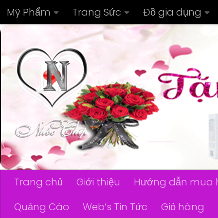
Mỹ Phẩm
Trang Sức
Đồ gia dụng
Skip to content
Trang chủ
Giới thiệu
Hướng dẫn mua 
Quảng Cáo
Web’s Tin Tức
Giỏ hàng