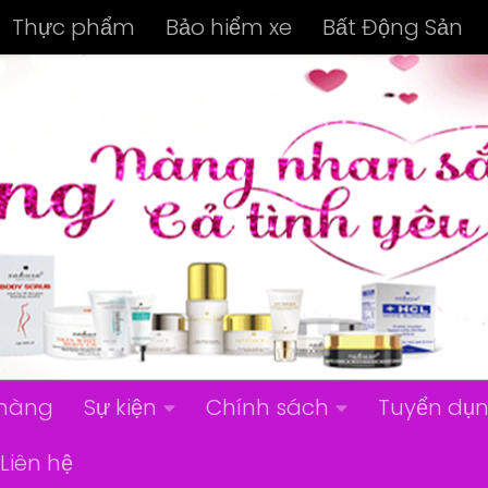
Thực phẩm
Bảo hiểm xe
Bất Động Sản
hàng
Sự kiện
Chính sách
Tuyển dụ
Liên hệ