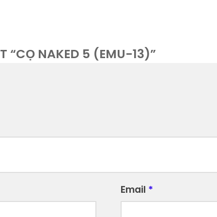
T “CỌ NAKED 5 (EMU-13)”
Email
*