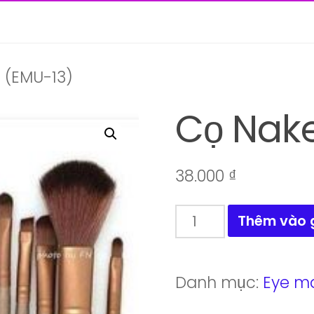
 (EMU-13)
Cọ Nake
38.000
₫
Cọ
Thêm vào 
Naked
5
Danh mục:
Eye m
(EMU-