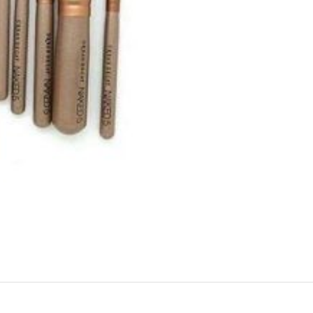
13)
số
lượng