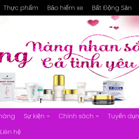
Thực phẩm
Bảo hiểm xe
Bất Động Sản
hàng
Sự kiện
Chính sách
Tuyển dụ
Liên hệ