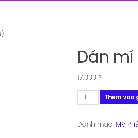
6)
Dán mí
17.000
₫
Dán
Thêm vào 
mí
(MP-
Danh mục:
Mỹ Ph
36)