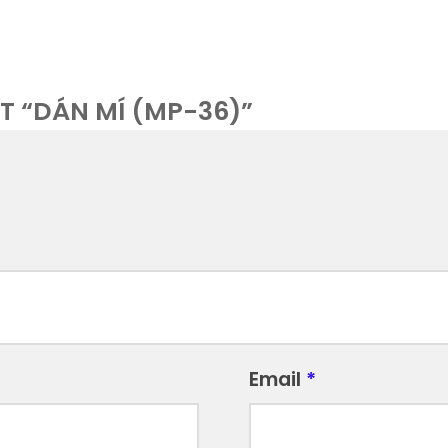
T “DÁN MÍ (MP-36)”
Email
*