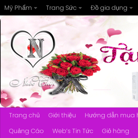
Mỹ Phẩm
Trang Sức
Đồ gia dụng
Skip to content
Trang chủ
Giới thiệu
Hướng dẫn mua 
Quảng Cáo
Web’s Tin Tức
Giỏ hàng