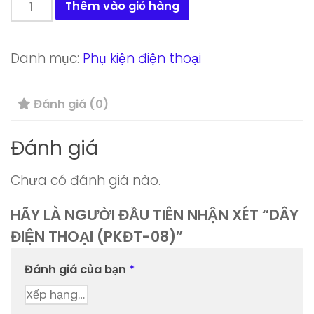
Dây
Thêm vào giỏ hàng
điện
thoại
Danh mục:
Phụ kiện điện thoại
(PKĐT-
08)
Đánh giá (0)
số
lượng
Đánh giá
Chưa có đánh giá nào.
HÃY LÀ NGƯỜI ĐẦU TIÊN NHẬN XÉT “DÂY
ĐIỆN THOẠI (PKĐT-08)”
Đánh giá của bạn
*