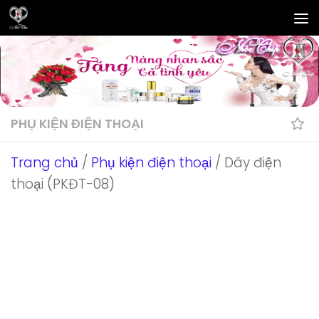
Skip to content
PHỤ KIỆN ĐIỆN THOẠI
Trang chủ
/
Phụ kiện điện thoại
/ Dây điện
thoại (PKĐT-08)