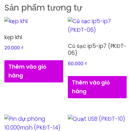
Sản phẩm tương tự
kẹp khỉ
Củ sạc ip5-ip7 (PKĐT-
20.000
₫
06)
60.000
₫
Thêm vào giỏ
hàng
Thêm vào giỏ
hàng