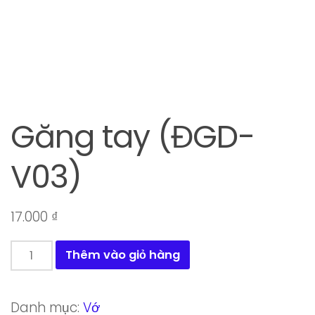
Găng tay (ĐGD-
V03)
17.000
₫
Găng
Thêm vào giỏ hàng
tay
(ĐGD-
Danh mục:
Vớ
V03)