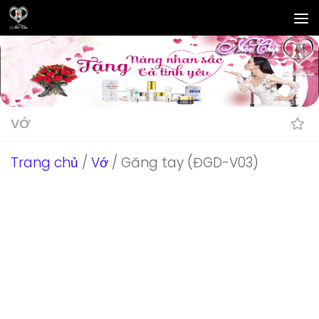
Skip to content
VỚ
Trang chủ
/
Vớ
/ Găng tay (ĐGD-V03)