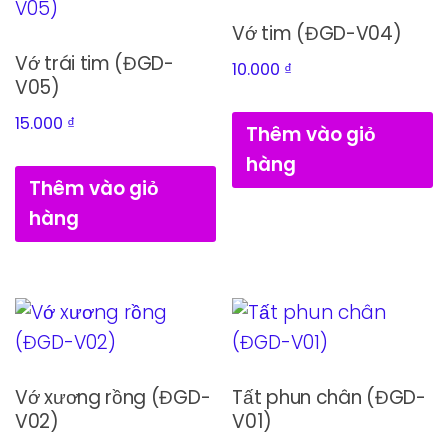
Vớ tim (ĐGD-V04)
Vớ trái tim (ĐGD-
10.000
₫
V05)
15.000
₫
Thêm vào giỏ
hàng
Thêm vào giỏ
hàng
Vớ xương rồng (ĐGD-
Tất phun chân (ĐGD-
V02)
V01)