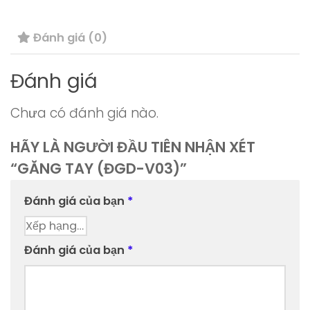
số
Đánh giá (0)
lượng
Đánh giá
Chưa có đánh giá nào.
HÃY LÀ NGƯỜI ĐẦU TIÊN NHẬN XÉT
“GĂNG TAY (ĐGD-V03)”
Đánh giá của bạn
*
Đánh giá của bạn
*