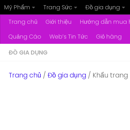
Mỹ Phẩm
Trang Sức
Đồ gia dụng
Skip to content
Trang chủ
Giới thiệu
Hướng dẫn mua 
Quảng Cáo
Web’s Tin Tức
Giỏ hàng
ĐỒ GIA DỤNG
Trang chủ
/
Đồ gia dụng
/ Khẩu trang