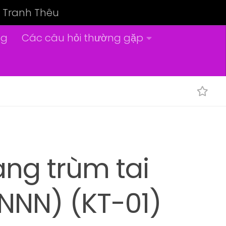
Tranh Thêu
ng
Các câu hỏi thường gặp
ang trùm tai
NNN) (KT-01)