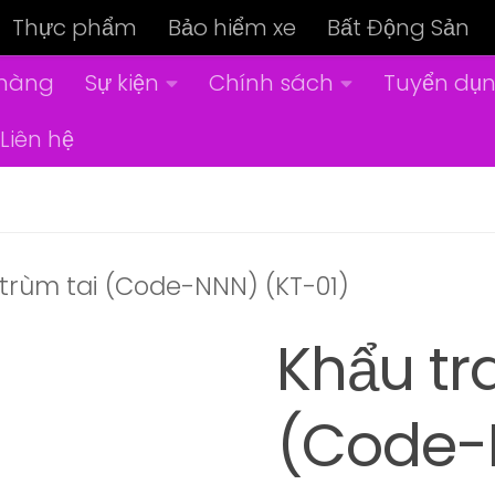
Thực phẩm
Bảo hiểm xe
Bất Động Sản
hàng
Sự kiện
Chính sách
Tuyển dụ
Liên hệ
 trùm tai (Code-NNN) (KT-01)
Khẩu tr
(Code-