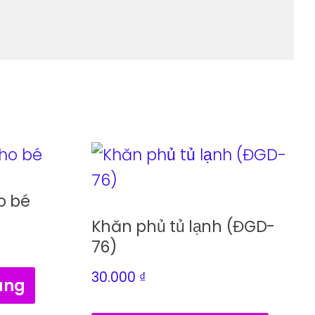
o bé
Khăn phủ tủ lạnh (ĐGD-
76)
30.000
₫
àng