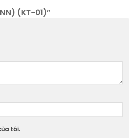
NN) (KT-01)”
ủa tôi.