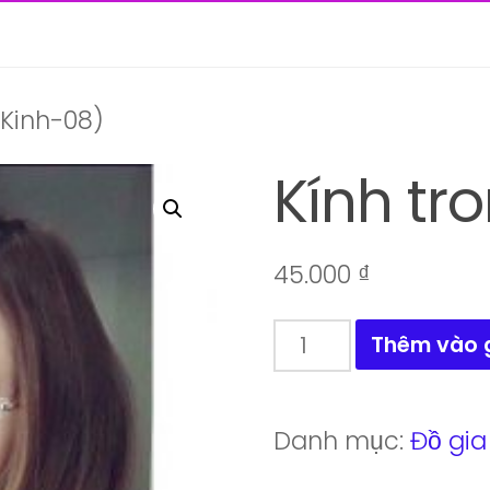
(Kinh-08)
Kính tr
45.000
₫
Kính
Thêm vào 
trong
(Kinh-
Danh mục:
Đồ gia
08)