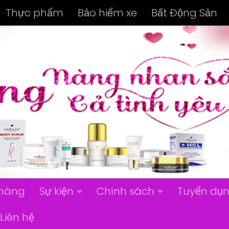
Thực phẩm
Bảo hiểm xe
Bất Động Sản
hàng
Sự kiện
Chính sách
Tuyển dụ
Liên hệ