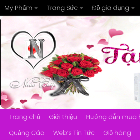
Mỹ Phẩm
Trang Sức
Đồ gia dụng
Skip to content
Trang chủ
Giới thiệu
Hướng dẫn mua 
Quảng Cáo
Web’s Tin Tức
Giỏ hàng