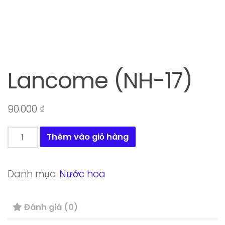
Lancome (NH-17)
90.000
₫
Lancome
Thêm vào giỏ hàng
(NH-
17)
Danh mục:
Nước hoa
số
lượng
Đánh giá (0)