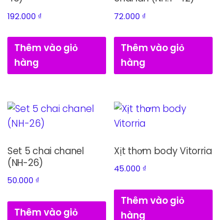
192.000
₫
72.000
₫
Thêm vào giỏ
Thêm vào giỏ
hàng
hàng
Set 5 chai chanel
Xịt thơm body Vitorria
(NH-26)
45.000
₫
50.000
₫
Thêm vào giỏ
Thêm vào giỏ
hàng