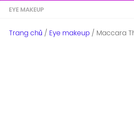
EYE MAKEUP
Trang chủ
/
Eye makeup
/ Maccara Th