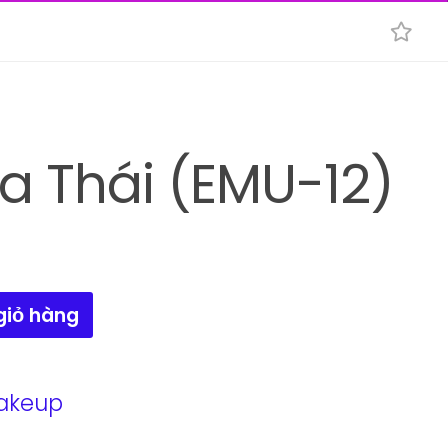
 Thái (EMU-12)
giỏ hàng
akeup