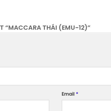
ÉT “MACCARA THÁI (EMU-12)”
Email
*