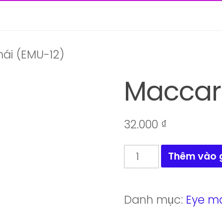
ái (EMU-12)
Maccara
32.000
₫
Maccara
Thêm vào 
Thái
(EMU-
Danh mục:
Eye m
12)