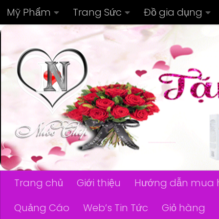
Mỹ Phẩm
Trang Sức
Đồ gia dụng
Skip to content
Trang chủ
Giới thiệu
Hướng dẫn mua 
Quảng Cáo
Web’s Tin Tức
Giỏ hàng