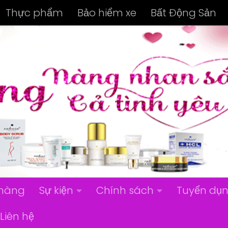
Thực phẩm
Bảo hiểm xe
Bất Động Sản
hàng
Sự kiện
Chính sách
Tuyển dụ
Liên hệ