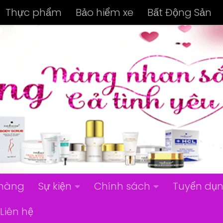
Thực phẩm
Bảo hiểm xe
Bất Động Sản
hàng
Sự kiện
Chính sách
Tuyển dụ
Liên hệ