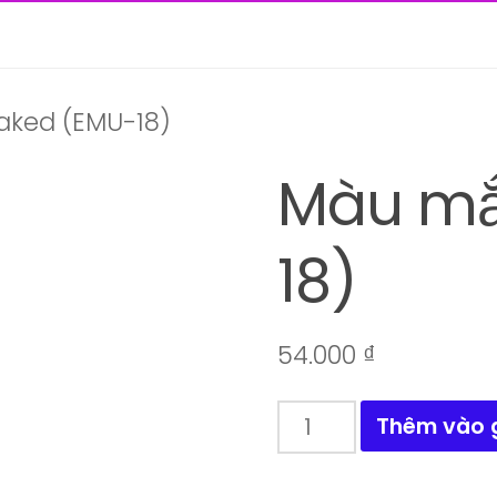
aked (EMU-18)
Màu mắ
18)
54.000
₫
Màu
Thêm vào 
mắt