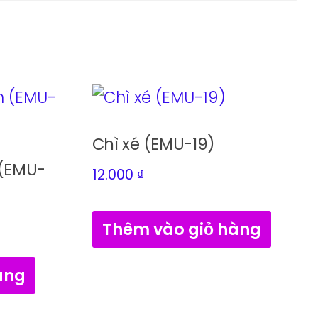
Chì xé (EMU-19)
 (EMU-
12.000
₫
Thêm vào giỏ hàng
àng