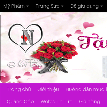
Mỹ Phẩm
Trang Sức
Đồ gia dụng
Skip to content
Trang chủ
Giới thiệu
Hướng dẫn mua 
Quảng Cáo
Web’s Tin Tức
Giỏ hàng