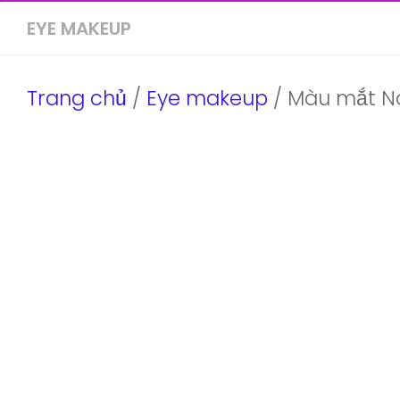
EYE MAKEUP
Trang chủ
/
Eye makeup
/ Màu mắt N