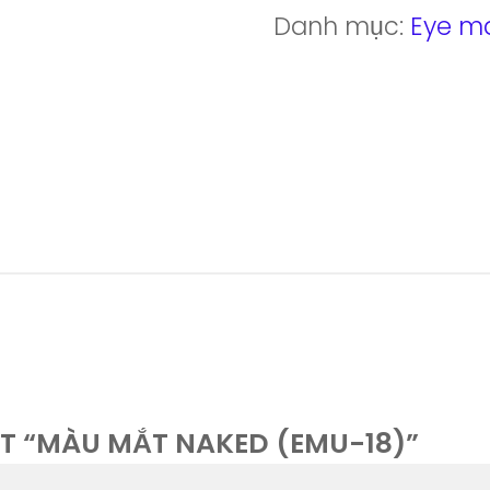
Naked
Danh mục:
Eye m
(EMU-
18)
số
lượng
ÉT “MÀU MẮT NAKED (EMU-18)”