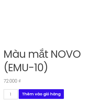
Màu mắt NOVO
(EMU-10)
72.000
₫
Màu
Thêm vào giỏ hàng
mắt