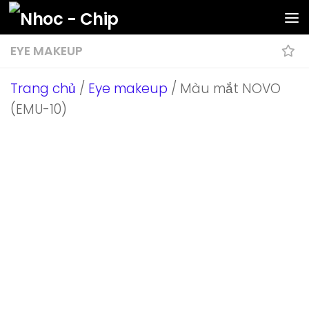
Skip to content
EYE MAKEUP
Trang chủ
/
Eye makeup
/ Màu mắt NOVO
(EMU-10)