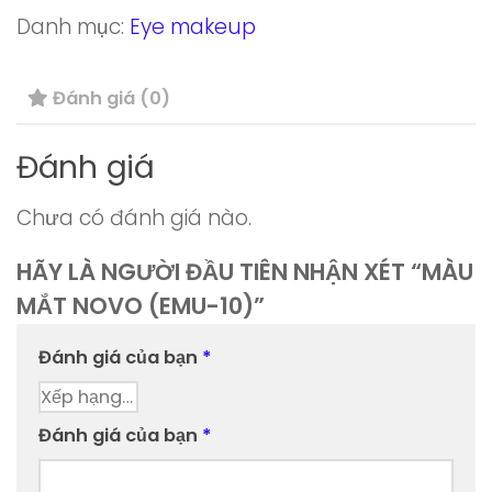
NOVO
Danh mục:
Eye makeup
(EMU-
10)
Đánh giá (0)
số
lượng
Đánh giá
Chưa có đánh giá nào.
HÃY LÀ NGƯỜI ĐẦU TIÊN NHẬN XÉT “MÀU
MẮT NOVO (EMU-10)”
Đánh giá của bạn
*
Đánh giá của bạn
*