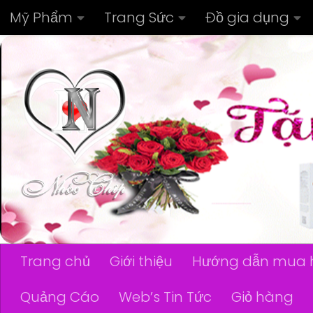
Mỹ Phẩm
Trang Sức
Đồ gia dụng
Skip to content
Trang chủ
Giới thiệu
Hướng dẫn mua 
Quảng Cáo
Web’s Tin Tức
Giỏ hàng