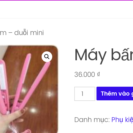
m – duỗi mini
Máy bấm
36.000
₫
Máy
Thêm vào 
bấm
-
Danh mục:
Phụ ki
duỗi