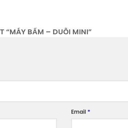
T “MÁY BẤM – DUỖI MINI”
Email
*