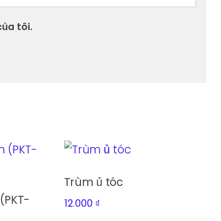
ủa tôi.
Trùm ủ tóc
 (PKT-
12.000
₫