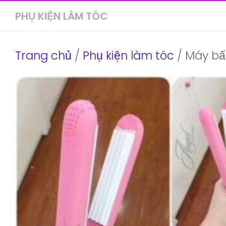
PHỤ KIỆN LÀM TÓC
Trang chủ
/
Phụ kiện làm tóc
/ Máy bấ