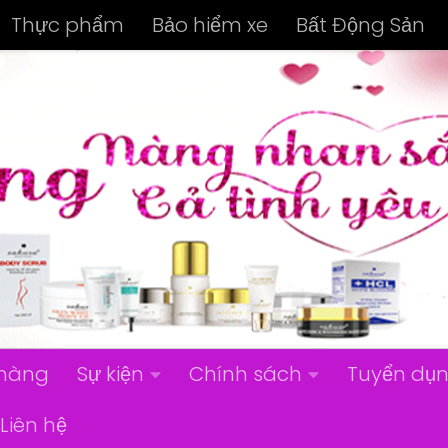
Thực phẩm
Bảo hiểm xe
Bất Động Sản
hàng
Sự kiện
Chính sách
Tuyển dụ
Liên hệ