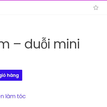
 – duỗi mini
giỏ hàng
ện làm tóc