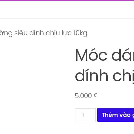
ng siêu dính chịu lực 10kg
Móc dán
dính ch
5.000
₫
Móc
Thêm vào 
dán