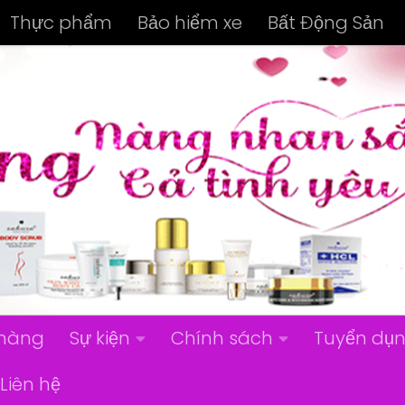
Thực phẩm
Bảo hiểm xe
Bất Động Sản
hàng
Sự kiện
Chính sách
Tuyển dụ
Liên hệ