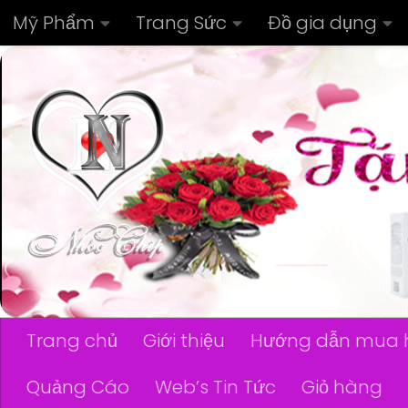
Mỹ Phẩm
Trang Sức
Đồ gia dụng
Skip to content
Trang chủ
Giới thiệu
Hướng dẫn mua 
Quảng Cáo
Web’s Tin Tức
Giỏ hàng