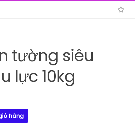
 tường siêu
ịu lực 10kg
giỏ hàng