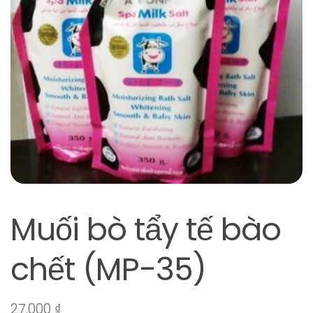
Muối bò tẩy tế bào
chết (MP-35)
27.000
₫