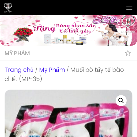
Skip to content
MỸ PHẨM
Trang chủ
/
Mỹ Phẩm
/ Muối bò tẩy tế bào
chết (MP-35)