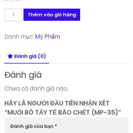
Muối
Thêm vào giỏ hàng
bò
tẩy
Danh mục:
Mỹ Phẩm
tế
bào
Đánh giá (0)
chết
(MP-
Đánh giá
35)
số
Chưa có đánh giá nào.
lượng
HÃY LÀ NGƯỜI ĐẦU TIÊN NHẬN XÉT
“MUỐI BÒ TẨY TẾ BÀO CHẾT (MP-35)”
Đánh giá của bạn
*