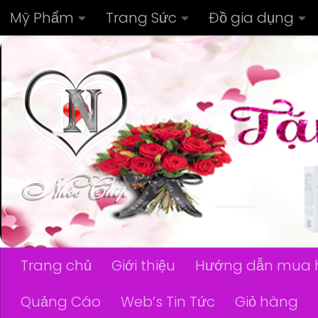
Mỹ Phẩm
Trang Sức
Đồ gia dụng
Skip to content
Trang chủ
Giới thiệu
Hướng dẫn mua 
Quảng Cáo
Web’s Tin Tức
Giỏ hàng