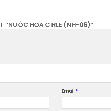
ÉT “NƯỚC HOA CIRLE (NH-06)”
Email
*