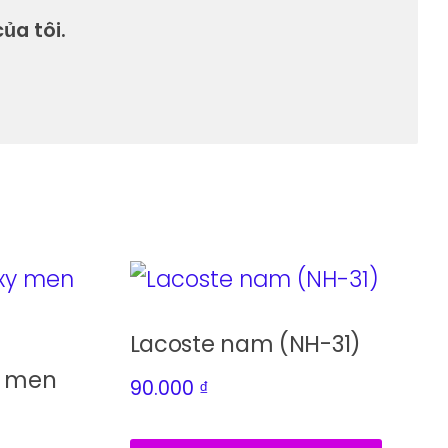
ủa tôi.
Lacoste nam (NH-31)
y men
90.000
₫