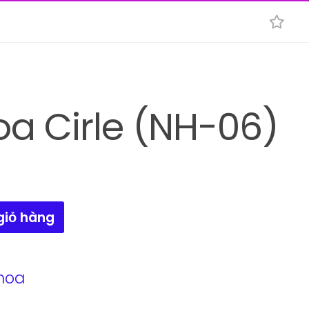
a Cirle (NH-06)
giỏ hàng
hoa