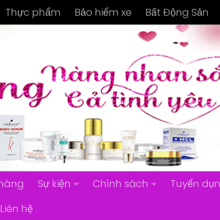
Thực phẩm
Bảo hiểm xe
Bất Động Sản
hàng
Sự kiện
Chính sách
Tuyển dụ
Liên hệ