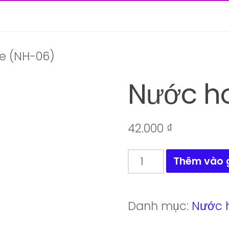
le (NH-06)
Nước ho
42.000
₫
Nước
Thêm vào 
hoa
Cirle
Danh mục:
Nước 
(NH-