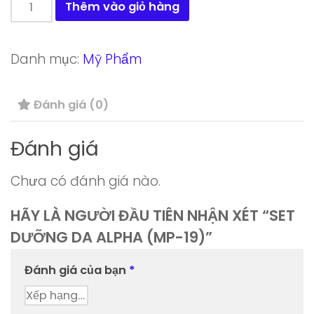
Set
Thêm vào giỏ hàng
dưỡng
da
Danh mục:
Mỹ Phẩm
Alpha
(MP-
Đánh giá (0)
19)
số
Đánh giá
lượng
Chưa có đánh giá nào.
HÃY LÀ NGƯỜI ĐẦU TIÊN NHẬN XÉT “SET
DƯỠNG DA ALPHA (MP-19)”
Đánh giá của bạn
*