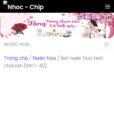
Skip to content
NƯỚC HOA
Trang chủ
/
Nước hoa
/ Set nước hoa test
chai lăn (NH.T-42)