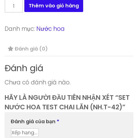
Set
Thêm vào giỏ hàng
nước
hoa
Danh mục:
Nước hoa
test
chai
Đánh giá (0)
lăn
(NH.T-
Đánh giá
42)
số
Chưa có đánh giá nào.
lượng
HÃY LÀ NGƯỜI ĐẦU TIÊN NHẬN XÉT “SET
NƯỚC HOA TEST CHAI LĂN (NH.T-42)”
Đánh giá của bạn
*