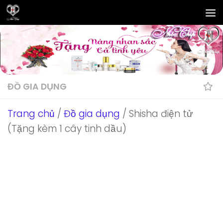
Skip to content
ĐỒ GIA DỤNG
Trang chủ
/
Đồ gia dụng
/ Shisha điện tử
(Tặng kèm 1 cây tinh dầu)