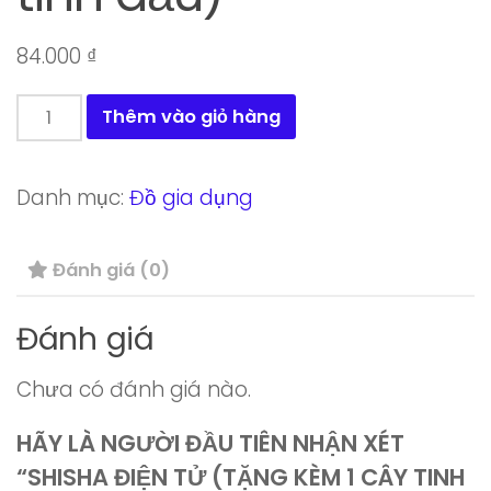
84.000
₫
Shisha
Thêm vào giỏ hàng
điện
tử
Danh mục:
Đồ gia dụng
(Tặng
kèm
Đánh giá (0)
1
cây
Đánh giá
tinh
dầu)
Chưa có đánh giá nào.
số
lượng
HÃY LÀ NGƯỜI ĐẦU TIÊN NHẬN XÉT
“SHISHA ĐIỆN TỬ (TẶNG KÈM 1 CÂY TINH