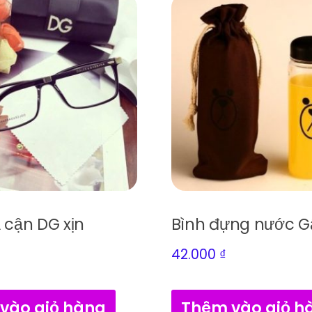
ả cận DG xịn
Bình đựng nước G
42.000
₫
vào giỏ hàng
Thêm vào giỏ h