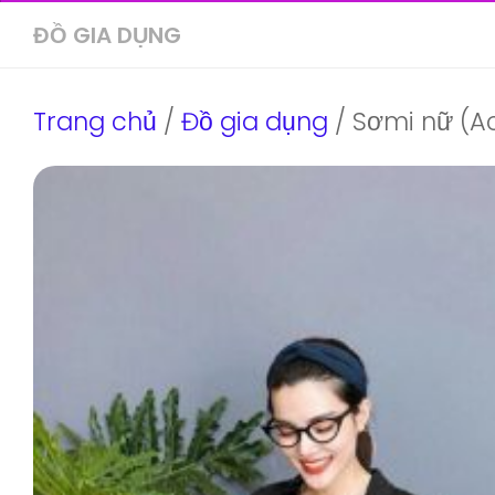
ĐỒ GIA DỤNG
Trang chủ
/
Đồ gia dụng
/ Sơmi nữ (A