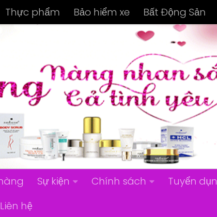
Thực phẩm
Bảo hiểm xe
Bất Động Sản
hàng
Sự kiện
Chính sách
Tuyển dụ
Liên hệ