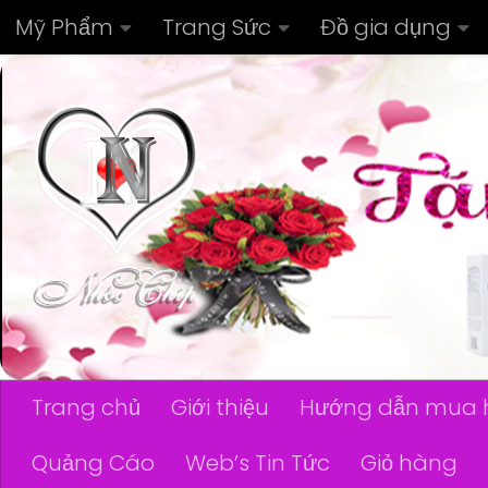
Mỹ Phẩm
Trang Sức
Đồ gia dụng
Skip to content
Trang chủ
Giới thiệu
Hướng dẫn mua 
Quảng Cáo
Web’s Tin Tức
Giỏ hàng