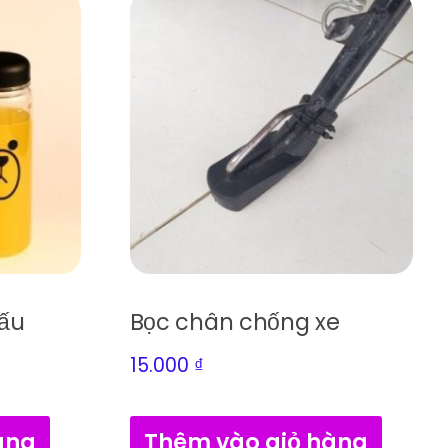
ấu
Bọc chân chống xe
15.000
₫
àng
Thêm vào giỏ hàng