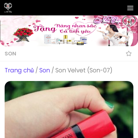
Skip to content
SON
Trang chủ
/
Son
/ Son Velvet (Son-07)