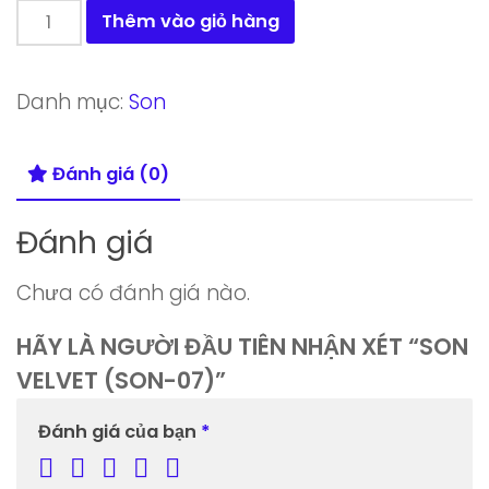
Son
Thêm vào giỏ hàng
Velvet
(Son-
Danh mục:
Son
07)
số
Đánh giá (0)
lượng
Đánh giá
Chưa có đánh giá nào.
HÃY LÀ NGƯỜI ĐẦU TIÊN NHẬN XÉT “SON
VELVET (SON-07)”
Đánh giá của bạn
*