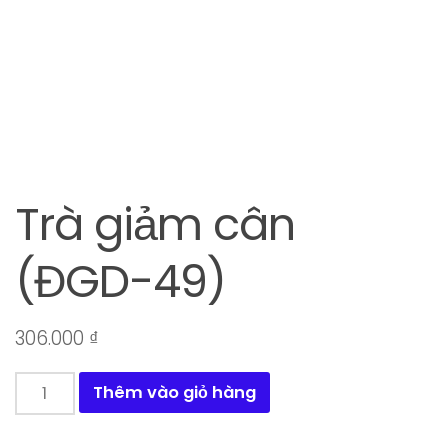
Trà giảm cân
(ĐGD-49)
306.000
₫
Trà
Thêm vào giỏ hàng
giảm
cân