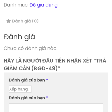
Danh mục:
Đồ gia dụng
(ĐGD-
49)
Đánh giá (0)
số
lượng
Đánh giá
Chưa có đánh giá nào.
HÃY LÀ NGƯỜI ĐẦU TIÊN NHẬN XÉT “TRÀ
GIẢM CÂN (ĐGD-49)”
Đánh giá của bạn
*
Đánh giá của bạn
*