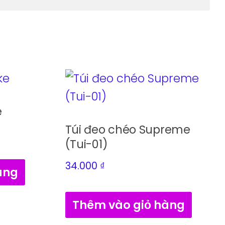
e
Túi đeo chéo Supreme
(Tui-01)
34.000
₫
àng
Thêm vào giỏ hàng