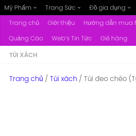
Mỹ Phẩm
Trang Sức
Đồ gia dụng
Skip to content
Trang chủ
Giới thiệu
Hướng dẫn mua 
Quảng Cáo
Web’s Tin Tức
Giỏ hàng
TÚI XÁCH
Trang chủ
/
Túi xách
/ Túi đeo chéo (T