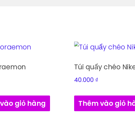
oraemon
Túi quẩy chéo Nik
40.000
₫
vào giỏ hàng
Thêm vào giỏ h