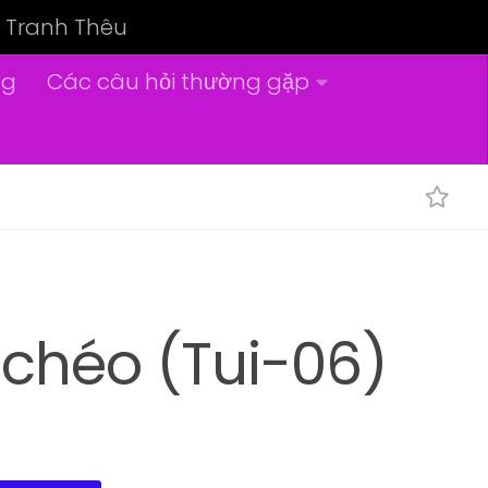
Tranh Thêu
ng
Các câu hỏi thường gặp
 chéo (Tui-06)