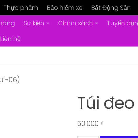
Thực phẩm
Bảo hiểm xe
Bất Động Sản
hàng
Sự kiện
Chính sách
Tuyển dụ
Liên hệ
ui-06)
Túi đeo
50.000
₫