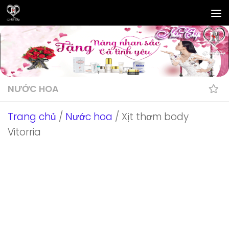
Skip to content
NƯỚC HOA
Trang chủ
/
Nước hoa
/ Xịt thơm body
Vitorria